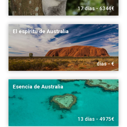
17 días - 6344€
El espíritu de Australia
días - €
Esencia de Australia
13 días - 4975€