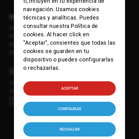
ti, influyen en tu experiencia de
navegación. Usamos cookies
Información
técnicas y analíticas. Puedes
consultar nuestra
Política de
Política de Cookies
cookies
. Al hacer click en
Política de Privacidad
"Aceptar", consientes que todas las
Aviso Legal
cookies se guarden en tu
Sitemap
dispositivo o puedes configurarlas
o rechazarlas.
Contacto
viajes@checkpointcharlie.es
ACEPTAR
Calle Mandri 3-9
932 118 771
615 832 107
CONFIGURAR
RECHAZAR