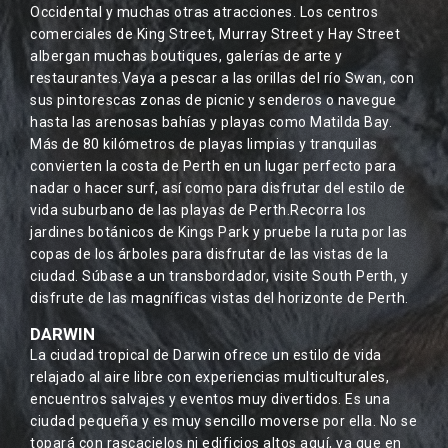
Occidental y muchas otras atracciones. Los centros
comerciales de King Street, Murray Street y Hay Street
albergan muchas boutiques, galerías de arte y
restaurantes.Vaya a pescar a las orillas del río Swan, con
sus pintorescas zonas de picnic y senderos o navegue
hasta las arenosas bahías y playas como Matilda Bay.
Más de 80 kilómetros de playas limpias y tranquilas
convierten la costa de Perth en un lugar perfecto para
nadar o hacer surf, así como para disfrutar del estilo de
vida suburbano de las playas de Perth.Recorra los
jardines botánicos de Kings Park y pruebe la ruta por las
copas de los árboles para disfrutar de las vistas de la
ciudad. Súbase a un transbordador, visite South Perth, y
disfrute de las magníficas vistas del horizonte de Perth.
DARWIN
La ciudad tropical de Darwin ofrece un estilo de vida
relajado al aire libre con experiencias multiculturales,
encuentros salvajes y eventos muy divertidos. Es una
ciudad pequeña y es muy sencillo moverse por ella. No se
topará con rascacielos ni edificios altos aquí, ya que en