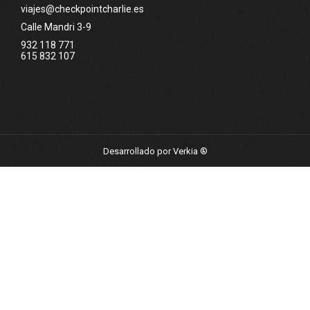
viajes@checkpointcharlie.es
Calle Mandri 3-9
932 118 771
615 832 107
Desarrollado por Verkia ®