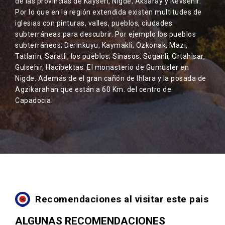
de las provincias de Kayseri, Nigde, Aksaray y Nevsehir.
Por lo que en la región extendida existen multitudes de
iglesias con pinturas, valles, pueblos, ciudades
subterráneas para descubrir. Por ejemplo los pueblos
subterráneos; Derinkuyu, Kaymakli, Ozkonak, Mazi,
Tatlarin, Saratli, los pueblos; Sinasos, Soganli, Ortahisar,
Gulsehir, Hacibektas. El monasterio de Gumusler en
Nigde. Además de el gran cañón de Ihlara y la posada de
Agzikarahan que están a 60 Km. del centro de
Capadocia.
Recomendaciones al visitar este pais
ALGUNAS RECOMENDACIONES