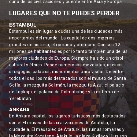
cuna de las civilizaciones y puente entre Asia y Europa...
LUGARES QUE NO TE PUEDES PERDER
ESTAMBUL
Estambul es sin lugar a dudas una de las ciudades más
importantes del mundo . La capital de dos imperios
grandes de historia, el romano y otomano. Con sus 12
millones de habitantes es por lo tanto también una de las
mayores ciudades de Europa. Siempre ha sido un crisol
cultural y étnico. Posee numerosas mezquitas, iglesias,
sinagogas, palacios, monumentos para visitar. De entre
todos elloas los más destacados son el museo de Santa
Sofía, la mezquita Solimán, la mezquita Azul, el palacio
de Topkapi, el palacio de Dolmabahçe y la cisterna de
Yerebatan.
ANKARA
En Ankara capital, los lugares turísticos más destacados
son el El museo de las civilizaciones de Anatolia, La
ciudadela, El mausoleo de Atatürk, las ruinas romanas y
la Mezquita Kocatepe. Atakule, la plaza Kizilay y Ulus son