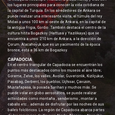
los lugares principales para conocer la vida cotidiana de
la capital de Turquía. En los alrededores de Ankara se
puede realizar una interesante visita, el túmulo del rey
Midas a unos 100 km al oeste de Ankara, en la capital de
la antigua Frigia, Gordio. También destaca el centro de la
cultura hitita Bogazkoy (Hattusa y Yazilikaya) que se
encuentra a unos 210 km de Ankara, a la dirección de
Çorum. Alacahoyuk que es un yacimiento de la época
bronce, está a 36 km de Bogazkoy.
CAPADOCIA
En el centro triangular de Capadocia se encuentran los
puntos más destacados como los museos al aire libre;
Goreme, Zelve, los valles; Avcilar, Guvercinlik, Kizilçukur,
Pasabag, Derbent, los pueblos; Uçhisar, Çavusin,
Mustafapasa, la posada Sarihan y muchos más. Se
puede volar en globo aerostático, se puede realizar
actividades como montaña , senderismo , montar a
caballo etc... además de disfrutar por las noches de sus
bailes folclóricos. La región de Capadocia abarca partes