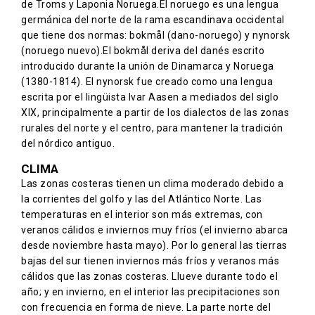
de Troms y Laponia Noruega.El noruego es una lengua
germánica del norte de la rama escandinava occidental
que tiene dos normas: bokmål (dano-noruego) y nynorsk
(noruego nuevo).El bokmål deriva del danés escrito
introducido durante la unión de Dinamarca y Noruega
(1380-1814). El nynorsk fue creado como una lengua
escrita por el lingüista Ivar Aasen a mediados del siglo
XIX, principalmente a partir de los dialectos de las zonas
rurales del norte y el centro, para mantener la tradición
del nórdico antiguo.
CLIMA
Las zonas costeras tienen un clima moderado debido a
la corrientes del golfo y las del Atlántico Norte. Las
temperaturas en el interior son más extremas, con
veranos cálidos e inviernos muy fríos (el invierno abarca
desde noviembre hasta mayo). Por lo general las tierras
bajas del sur tienen inviernos más fríos y veranos más
cálidos que las zonas costeras. Llueve durante todo el
año; y en invierno, en el interior las precipitaciones son
con frecuencia en forma de nieve. La parte norte del