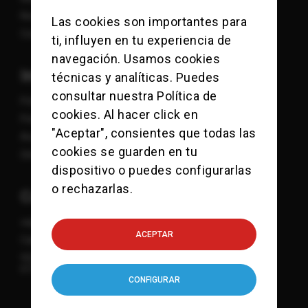
Nosotros
Las cookies son importantes para
Contacto
ti, influyen en tu experiencia de
navegación. Usamos cookies
Información
técnicas y analíticas. Puedes
consultar nuestra
Política de
Política de Cookies
cookies
. Al hacer click en
Política de Privacidad
"Aceptar", consientes que todas las
Aviso Legal
cookies se guarden en tu
Sitemap
dispositivo o puedes configurarlas
o rechazarlas.
Contacto
viajes@checkpointcharlie.es
ACEPTAR
Calle Mandri 3-9
932 118 771
615 832 107
CONFIGURAR