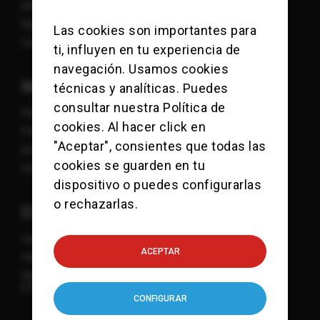
Islas Exóticas
Nosotros
Las cookies son importantes para
Contacto
ti, influyen en tu experiencia de
navegación. Usamos cookies
Información
técnicas y analíticas. Puedes
consultar nuestra
Política de
Política de Cookies
cookies
. Al hacer click en
Política de Privacidad
"Aceptar", consientes que todas las
Aviso Legal
cookies se guarden en tu
Sitemap
dispositivo o puedes configurarlas
o rechazarlas.
Contacto
viajes@checkpointcharlie.es
ACEPTAR
Calle Mandri 3-9
932 118 771
615 832 107
CONFIGURAR