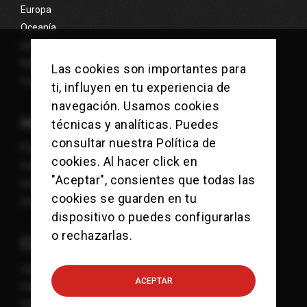
Europa
Oceanía
Islas Exóticas
Nosotros
Las cookies son importantes para
Contacto
ti, influyen en tu experiencia de
navegación. Usamos cookies
Información
técnicas y analíticas. Puedes
consultar nuestra
Política de
Política de Cookies
cookies
. Al hacer click en
Política de Privacidad
"Aceptar", consientes que todas las
Aviso Legal
cookies se guarden en tu
Sitemap
dispositivo o puedes configurarlas
o rechazarlas.
Contacto
viajes@checkpointcharlie.es
ACEPTAR
Calle Mandri 3-9
932 118 771