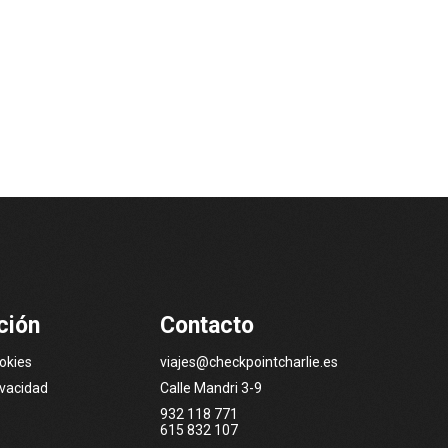
ción
Contacto
ookies
viajes@checkpointcharlie.es
ivacidad
Calle Mandri 3-9
932 118 771
615 832 107