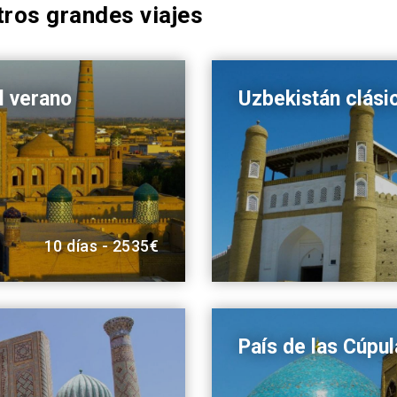
ros grandes viajes
l verano
Uzbekistán clási
10 días - 2535€
País de las Cúpu