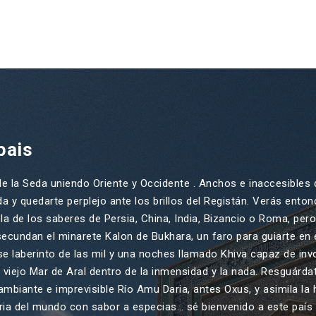
pais
 la Seda uniendo Oriente y Occidente . Anchos e inaccesibles de
 y quedarte perplejo ante los brillos del Registán. Verás entonc
la de los saberes de Persia, China, India, Bizancio o Roma, per
secundan el minarete Kalon de Bukhara, un faro para guiarte en el
se laberinto de las mil y una noches llamado Khiva capaz de i
 viejo Mar de Aral dentro de la inmensidad y la nada. Resguárda
mbiante e imprevisible Río Amu Daria, antes Oxus, y asimila la 
oria del mundo con sabor a especias… sé bienvenido a este país