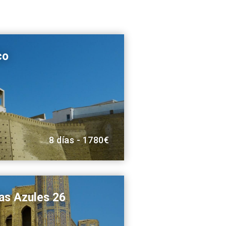
co
8 días - 1780€
las Azules 26