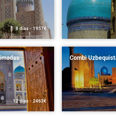
8 días - 1957€
Nómadas
Combi Uzbequist
12 días - 2463€