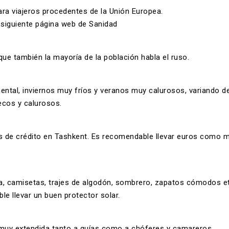
ra viajeros procedentes de la Unión Europea.
 siguiente
página web de Sanidad
que también la mayoría de la población habla el ruso.
ental, inviernos muy fríos y veranos muy calurosos, variando d
ecos y calurosos.
s de crédito en Tashkent. Es recomendable llevar euros como m
era, camisetas, trajes de algodón, sombrero, zapatos cómodos e
e llevar un buen protector solar.
 muy extendida tanto a guías como a chóferes y camareros.