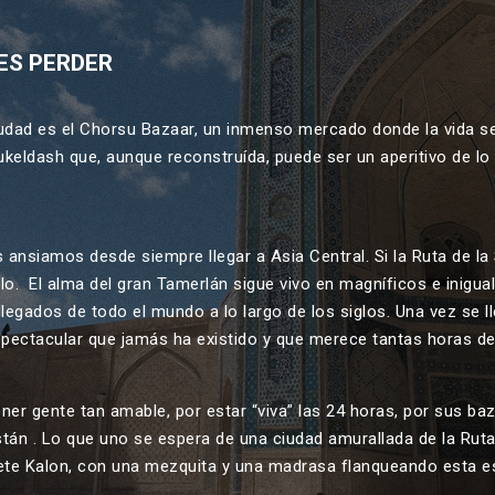
ES PERDER
 ciudad es el Chorsu Bazaar, un inmenso mercado donde la vida 
ukeldash que, aunque reconstruída, puede ser un aperitivo de lo
 ansiamos desde siempre llegar a Asia Central. Si la Ruta de l
llo. El alma del gran Tamerlán sigue vivo en magníficos e inig
llegados de todo el mundo a lo largo de los siglos. Una vez se lle
ectacular que jamás ha existido y que merece tantas horas de 
ener gente tan amable, por estar “viva” las 24 horas, por sus 
tán . Lo que uno se espera de una ciudad amurallada de la Ruta
rete Kalon, con una mezquita y una madrasa flanqueando esta es