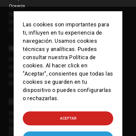
Oceanía
Islas Exóticas
Nosotros
Las cookies son importantes para
Contacto
ti, influyen en tu experiencia de
navegación. Usamos cookies
Información
técnicas y analíticas. Puedes
consultar nuestra
Política de
Política de Cookies
cookies
. Al hacer click en
Política de Privacidad
"Aceptar", consientes que todas las
Aviso Legal
cookies se guarden en tu
Sitemap
dispositivo o puedes configurarlas
o rechazarlas.
Contacto
viajes@checkpointcharlie.es
ACEPTAR
Calle Mandri 3-9
932 118 771
615 832 107