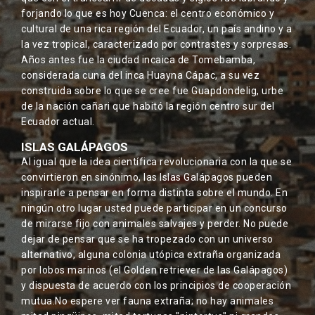
forjando lo que es hoy Cuenca: el centro económico y
cultural de una rica región del Ecuador, un país andino y a
la vez tropical, caracterizado por contrastes y sorpresas.
Años antes fue la ciudad incaica de Tomebamba,
considerada cuna del inca Huayna Cápac, a su vez
construida sobre lo que se cree fue Guapdondelig, urbe
de la nación cañari que habitó la región centro sur del
Ecuador actual.
ISLAS GALÁPAGOS
Al igual que la idea científica revolucionaria con la que se
convirtieron en sinónimo, las Islas Galápagos pueden
inspirarle a pensar en forma distinta sobre el mundo. En
ningún otro lugar usted puede participar en un concurso
de mirarse fijo con animales salvajes y perder. No puede
dejar de pensar que se ha tropezado con un universo
alternativo, alguna colonia utópica extraña organizada
por lobos marinos (el Golden retriever de las Galápagos)
y dispuesta de acuerdo con los principios de cooperación
mutua.No espere ver fauna extraña; no hay animales