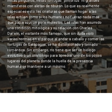
mitad pingüinos, mitad tortugas "pintortus" ni grandes
mamíferos con aletas de tiburón. Lo que es realmente
especial es esto: las criaturas que llaman hogar a las
islas actúan como si los humanos no fueran nada más
que paparazzi un poco molestos. Las islas han asumido
una condición mitológica y su relación con Charles
Darwin, el visitante más famoso, que sin duda violó
varias normas en el parque al andar a caballo y comer las
tortugas de Galápagos, se ha distorsionado y tornado
romántica. Sin embargo, no tiene que ser un biólogo
evolutivo o un ornitólogo para apreciar uno de los pocos
lugares del planeta donde la huella de la presencia
humana se mantiene a un mínimo.