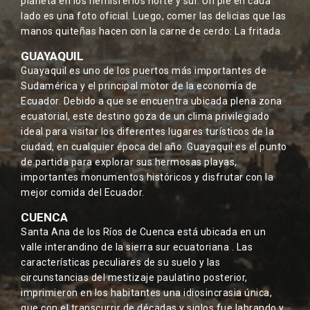
planeta en los hemisferios norte y sur. Un pie en cada
lado es una foto oficial. Luego, comer las delicias que las
manos quiteñas hacen con la carne de cerdo: La fritada.
GUAYAQUIL
Guayaquil es uno de los puertos más importantes de
Sudamérica y el principal motor de la economía de
Ecuador. Debido a que se encuentra ubicada plena zona
ecuatorial, este destino goza de un clima privilegiado
ideal para visitar los diferentes lugares turísticos de la
ciudad, en cualquier época del año. Guayaquil es el punto
de partida para explorar sus hermosas playas,
importantes monumentos históricos y disfrutar con la
mejor comida del Ecuador.
CUENCA
Santa Ana de los Ríos de Cuenca está ubicada en un
valle interandino de la sierra sur ecuatoriana . Las
características peculiares de su suelo y las
circunstancias del mestizaje paulatino posterior,
imprimieron en los habitantes una idiosincrasia única,
que con el transcurrir de décadas y siglos fue labrando y