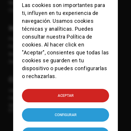
Nosotros
Las cookies son importantes para
Contacto
ti, influyen en tu experiencia de
navegación. Usamos cookies
Información
técnicas y analíticas. Puedes
consultar nuestra
Política de
Política de Cookies
cookies
. Al hacer click en
Política de Privacidad
"Aceptar", consientes que todas las
Aviso Legal
cookies se guarden en tu
Sitemap
dispositivo o puedes configurarlas
o rechazarlas.
Contacto
viajes@checkpointcharlie.es
ACEPTAR
Calle Mandri 3-9
932 118 771
615 832 107
CONFIGURAR