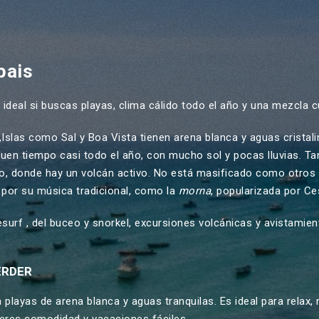
pais
 ideal si buscas playas, clima cálido todo el año y una mezcla cu
 ,Islas como
Sal
y
Boa Vista
tienen arena blanca y aguas cristali
uen tiempo casi todo el año, con mucho sol y pocas lluvias. Ta
o
, donde hay un volcán activo. No está masificado como otros d
por su música tradicional, como la
morna
, popularizada por
Ce
tesurf , del buceo y snorkel, excursiones volcánicas y avistamie
ERDER
 playas de arena blanca y aguas tranquilas. Es ideal para relax,