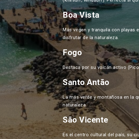
(kitesurf, windsurf). Perfecta si q
Boa Vista
Más virgen y tranquila con playas 
disfrutar de la naturaleza.
Fogo
Destaca por su volcán activo (Pico
Santo Antão
La más verde y montañosa en la qu
naturaleza.
São Vicente
Es el centro cultural del país, su c