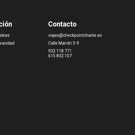
ción
Contacto
ookies
viajes@checkpointcharlie.es
ivacidad
Calle Mandri 3-9
932 118 771
615 832 107