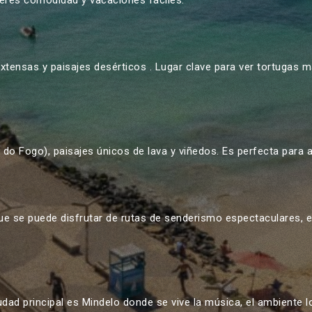
uieres comodidad y vacaciones fáciles.
extensas y paisajes desérticos . Lugar clave para ver tortugas m
 do Fogo), paisajes únicos de lava y viñedos. Es perfecta para 
e se puede disfrutar de rutas de senderismo espectaculares, e
iudad principal es
Mindelo donde se vive la música, el ambiente lo