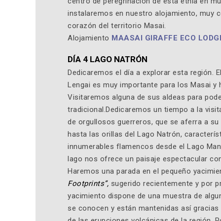
centro de peregrinación de esta etnia en m
instalaremos en nuestro alojamiento, muy ce
corazón del territorio Masai.
Alojamiento
MAASAI GIRAFFE ECO LODG
DÍA 4 LAGO NATRÓN
Dedicaremos el día a explorar esta región. E
Lengai es muy importante para los Masai y 
Visitaremos alguna de sus aldeas para pode
tradicional.Dedicaremos un tiempo a la visi
de orgullosos guerreros, que se aferra a su
hasta las orillas del Lago Natrón, caracterís
innumerables flamencos desde el Lago Many
lago nos ofrece un paisaje espectacular co
Haremos una parada en el pequeño yacimien
Footprints”,
sugerido recientemente y por pr
yacimiento dispone de una muestra de algun
se conocen y están mantenidas así gracias 
de las erupciones volcánicas de la región.