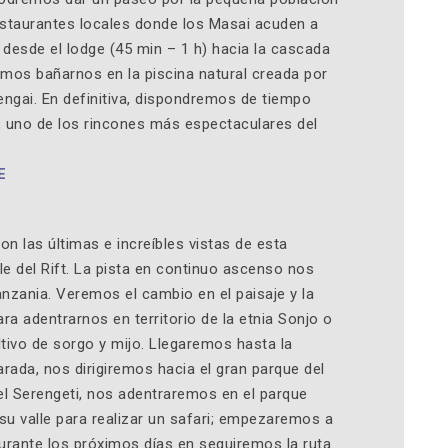
estaurantes locales donde los Masai acuden a
 desde el lodge (45 min – 1 h) hacia la cascada
mos bañarnos en la piscina natural creada por
ngai. En definitiva, dispondremos de tiempo
a, uno de los rincones más espectaculares del
E
n las últimas e increíbles vistas de esta
e del Rift. La pista en continuo ascenso nos
Tanzania. Veremos el cambio en el paisaje y la
ra adentrarnos en territorio de la etnia Sonjo o
ltivo de sorgo y mijo. Llegaremos hasta la
rada, nos dirigiremos hacia el gran parque del
 el Serengeti, nos adentraremos en el parque
u valle para realizar un safari; empezaremos a
durante los próximos días en seguiremos la ruta