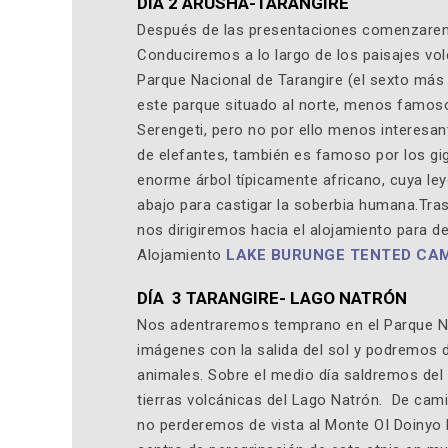
DÍA 2 ARUSHA-TARANGIRE
Después de las presentaciones comenzarem
Conduciremos a lo largo de los paisajes volc
Parque Nacional de Tarangire (el sexto más
este parque situado al norte, menos famo
Serengeti, pero no por ello menos interesan
de elefantes, también es famoso por los gi
enorme árbol típicamente africano, cuya le
abajo para castigar la soberbia humana.Tras
nos dirigiremos hacia el alojamiento para d
Alojamiento
LAKE BURUNGE TENTED CA
DÍA 3 TARANGIRE- LAGO NATRÓN
Nos adentraremos temprano en el Parque Na
imágenes con la salida del sol y podremos d
animales. Sobre el medio día saldremos de
tierras volcánicas del Lago Natrón. De cam
no perderemos de vista al Monte OI Doinyo 