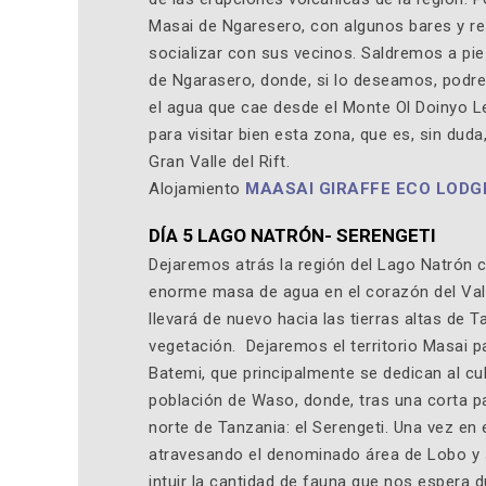
Masai de Ngaresero, con algunos bares y r
socializar con sus vecinos. Saldremos a pie
de Ngarasero, donde, si lo deseamos, podre
el agua que cae desde el Monte Ol Doinyo Le
para visitar bien esta zona, que es, sin dud
Gran Valle del Rift.
Alojamiento
MAASAI GIRAFFE ECO LODG
DÍA 5 LAGO NATRÓN- SERENGETI
Dejaremos atrás la región del Lago Natrón co
enorme masa de agua en el corazón del Vall
llevará de nuevo hacia las tierras altas de 
vegetación. Dejaremos el territorio Masai pa
Batemi, que principalmente se dedican al cu
población de Waso, donde, tras una corta pa
norte de Tanzania: el Serengeti. Una vez en
atravesando el denominado área de Lobo y s
intuir la cantidad de fauna que nos espera 