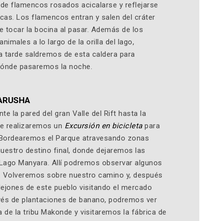
 de flamencos rosados acicalarse y reflejarse
icas. Los flamencos entran y salen del cráter
e tocar la bocina al pasar. Además de los
imales a lo largo de la orilla del lago,
la tarde saldremos de esta caldera para
 dónde pasaremos la noche.
 ARUSHA
la pared del gran Valle del Rift hasta la
de realizaremos un
Excursión en bicicleta
para
. Bordearemos el Parque atravesando zonas
nuestro destino final, donde dejaremos las
l Lago Manyara. Allí podremos observar algunos
. Volveremos sobre nuestro camino y, después
llejones de este pueblo visitando el mercado
ravés de plantaciones de banano, podremos ver
a de la tribu Makonde y visitaremos la fábrica de