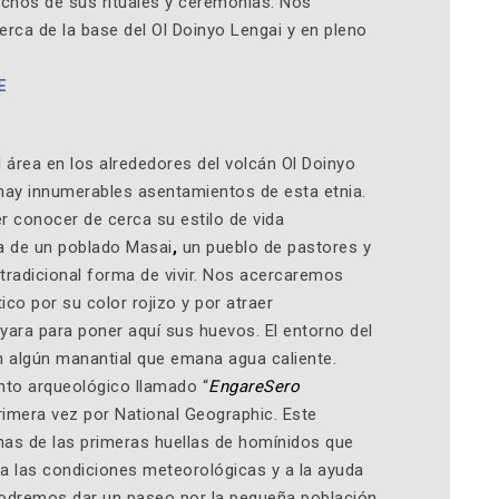
uchos de sus rituales y ceremonias. Nos
rca de la base del Ol Doinyo Lengai y en pleno
E
l área en los alrededores del volcán Ol Doinyo
hay innumerables asentamientos de esta etnia.
r conocer de cerca su estilo de vida
ta de un poblado Masai
,
un pueblo de pastores y
 tradicional forma de vivir. Nos acercaremos
tico por su color rojizo y por atraer
ara para poner aquí sus huevos. El entorno del
n algún manantial que emana agua caliente.
to arqueológico llamado “
EngareSero
imera vez por National Geographic. Este
as de las primeras huellas de homínidos que
a las condiciones meteorológicas y a la ayuda
 Podremos dar un paseo por la pequeña población