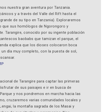
os nuestra gran aventura por Tanzania.
ánicos y a través del Valle del Rift hasta el
 grande de su tipo en Tanzania). Exploraremos
so que sus homólogos de Ngorongoro y
te. Tarangire, conocido por su ingente población
gantescos baobabs que tamizan el parque, el
yenda explica que los dioses colocaron boca
 un día muy completo, con la puesta de sol,
escansar.
MP
cional de Tarangire para captar las primeras
isfrutar de sus paisajes e ir en busca de
l Parque y nos pondremos en marcha hacia las
ino, cruzaremos varias comunidades locales y
Lengai, la montaña sagrada de los Masai y