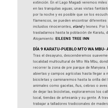
extinción. En el Lago Magadi veremos miles
en las tranquilas aguas; unas vistas fantást
por la noche y es posible que se los escuch
flamencos, se pueden encontrar diferentes an
incluidos rinocerontes,
eland
y leones. Por 
trasladarnos hasta la población de Karatu,
Alojamiento:
EILEENS TREE INN
DÍA 9 KARATU-PUEBLO MTO WA MBU-
Tras el desayuno, descenderemos suavemente 
localidad multicultural de Mto Wa Mbu, don
recorrer la zona de pre parque de Manyara
abiertas y campos agrícolas hasta llegar a 
bicicletas y caminaremos hasta la orilla de
animales como gacelas, ñus, cebras o aves
de dejar las bicicletas, exploraremos los ca
local, tiendas de artesanía y su gente. A t
trabajar a talladores tradicionales de mader