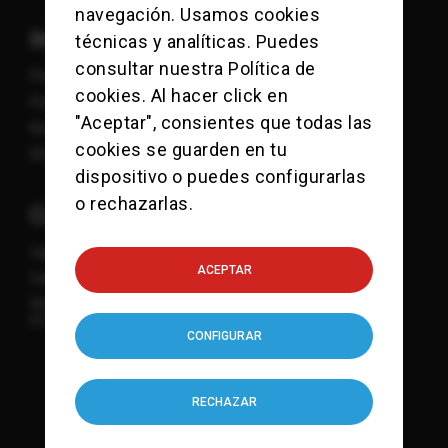
navegación. Usamos cookies
Información
técnicas y analíticas. Puedes
consultar nuestra
Política de
Política de Cookies
cookies
. Al hacer click en
Política de Privacidad
"Aceptar", consientes que todas las
Aviso Legal
cookies se guarden en tu
Sitemap
dispositivo o puedes configurarlas
o rechazarlas.
Contacto
viajes@checkpointcharlie.es
ACEPTAR
Calle Mandri 3-9
932 118 771
615 832 107
CONFIGURAR
RECHAZAR